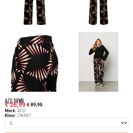
&CO DAWN
€ 26,99
€ 89,95
Merk:
&CO
Kleur:
ZWART