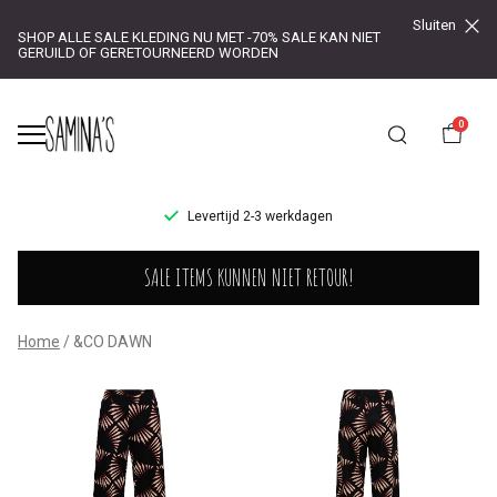
Sluiten
SHOP ALLE SALE KLEDING NU MET -70% SALE KAN NIET
GERUILD OF GERETOURNEERD WORDEN
0
UR!
Levertijd 2-3 werkdagen
&CO
SALE ITEMS KUNNEN NIET RETOUR!
DAWN
-
Home
&CO DAWN
Saminas