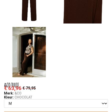
&CO JULIE
€ 63,96
€ 79,95
Merk:
&CO
Kleur:
CHOCOLAT