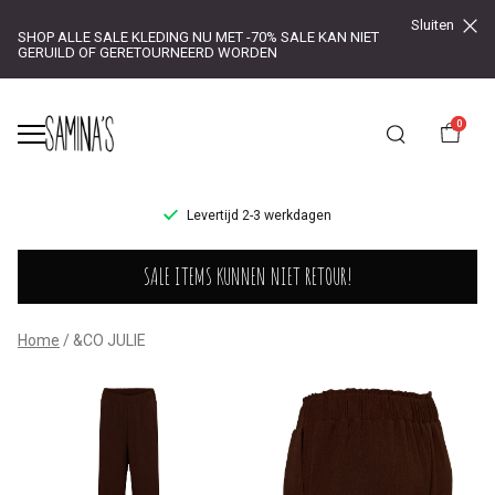
Sluiten
SHOP ALLE SALE KLEDING NU MET -70% SALE KAN NIET
GERUILD OF GERETOURNEERD WORDEN
0
UR!
Levertijd 2-3 werkdagen
&CO
SALE ITEMS KUNNEN NIET RETOUR!
JULIE
-
Home
&CO JULIE
Saminas