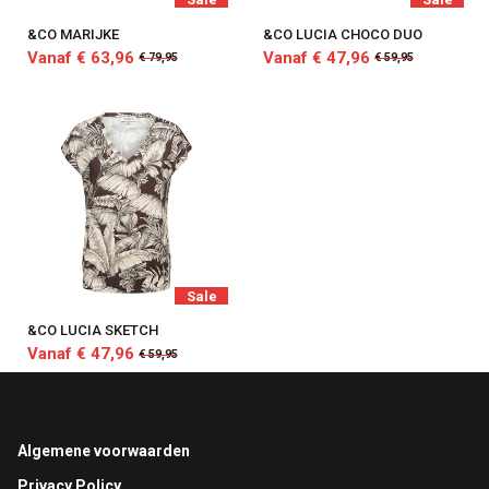
&CO MARIJKE
&CO LUCIA CHOCO DUO
Vanaf € 63,96
Vanaf € 47,96
€ 79,95
€ 59,95
Sale
&CO LUCIA SKETCH
Vanaf € 47,96
€ 59,95
Footer
Algemene voorwaarden
Privacy Policy