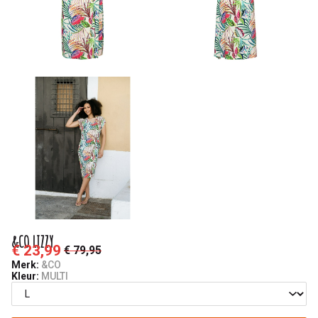
&CO LIZZY
€ 23,99
€ 79,95
Merk:
&CO
Kleur:
MULTI