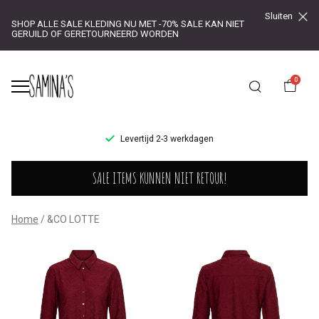
Sluiten
SHOP ALLE SALE KLEDING NU MET -70% SALE KAN NIET
GERUILD OF GERETOURNEERD WORDEN
0
UR!
Levertijd 2-3 werkdagen
&CO
SALE ITEMS KUNNEN NIET RETOUR!
LOTTE
-
Home
&CO LOTTE
Saminas