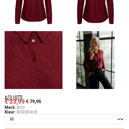
&CO LOTTE
€ 23,99
€ 79,95
Merk:
&CO
Kleur:
BORDEAUX