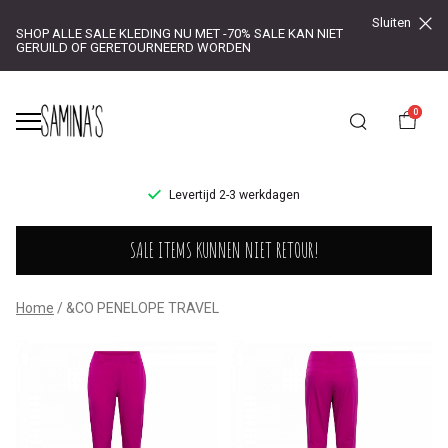
Sluiten
SHOP ALLE SALE KLEDING NU MET -70% SALE KAN NIET
GERUILD OF GERETOURNEERD WORDEN
0
UR!
Levertijd 2-3 werkdagen
&CO
SALE ITEMS KUNNEN NIET RETOUR!
PENELOPE
TRAVEL
Home
&CO PENELOPE TRAVEL
-
Saminas