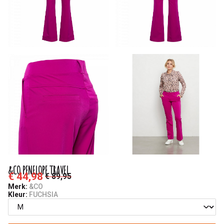
&CO PENELOPE TRAVEL
€ 44,98
€ 89,95
Merk:
&CO
Kleur:
FUCHSIA