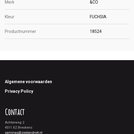
Merk
&CO
Kleur
FUCHSIA
Productnummer
18524
Footer
Algemene voorwaarden
Privacy Policy
Contact
Achterweg 2
4511 XZ Breskens
saminas@zeelandnet.nl