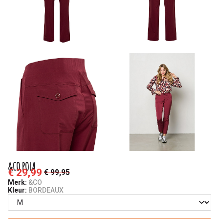
&CO POLA
€ 29,99
€ 99,95
Merk:
&CO
Kleur:
BORDEAUX