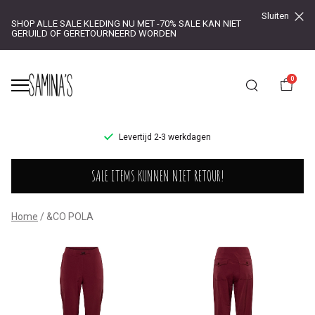
Sluiten
SHOP ALLE SALE KLEDING NU MET -70% SALE KAN NIET
GERUILD OF GERETOURNEERD WORDEN
0
UR!
Levertijd 2-3 werkdagen
&CO
SALE ITEMS KUNNEN NIET RETOUR!
POLA
-
Home
&CO POLA
Saminas