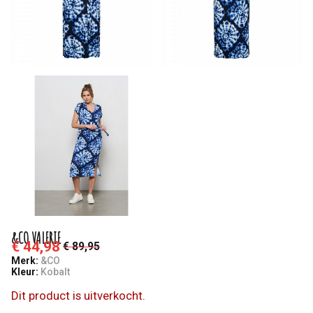
&CO VALERIE
€ 44,98
€ 89,95
Merk:
&CO
Kleur:
Kobalt
Dit product is uitverkocht.