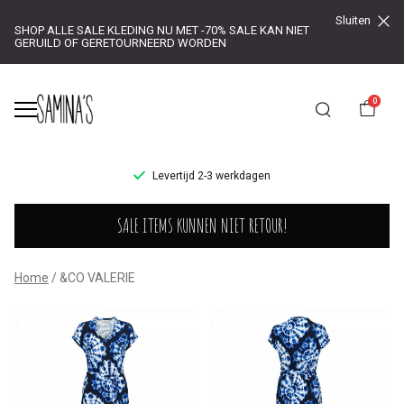
Sluiten
SHOP ALLE SALE KLEDING NU MET -70% SALE KAN NIET
GERUILD OF GERETOURNEERD WORDEN
0
UR!
Levertijd 2-3 werkdagen
&CO
SALE ITEMS KUNNEN NIET RETOUR!
VALERIE
-
Home
&CO VALERIE
Saminas