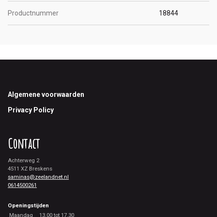
Productnummer
18844
Footer
Algemene voorwaarden
Privacy Policy
Contact
Achterweg 2
4511 XZ Breskens
saminas@zeelandnet.nl
0614500261
Openingstijden
Maandag
13.00 tot 17.30