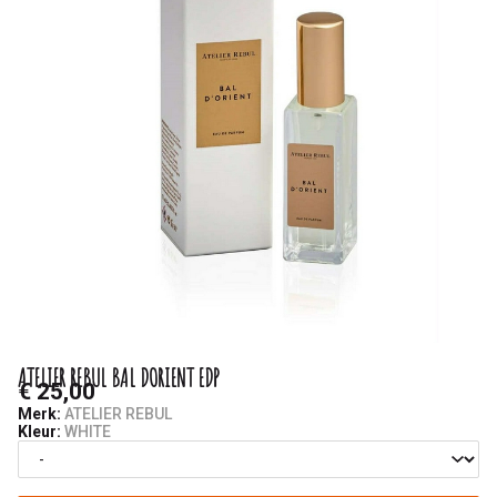
Saminas
ATELIER REBUL BAL DORIENT EDP
€ 25,00
Merk:
ATELIER REBUL
Kleur:
WHITE