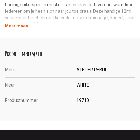
honing, suikerspin en muskus is heerlijk en betoverend, waardoor
iedereen om je heen zich naar jou toe draait. Deze handige 12ml-
versie opent met een prikkelende mix van kruidnagel, kaneel, anijs
en roze peper. Wat volgt, is een hart van oud, cederhout,
Meer tonen
sandelhout en gaiac-hout, aangevuld met een subtiel vleugje roos.
Het geheel wordt prachtig afgerond met zoete en warme
basisnoten: denk aan amber, vanille, honing, suikerspin en
muskus.
Productinformatie
Merk
ATELIER REBUL
Kleur
WHITE
Productnummer
19710