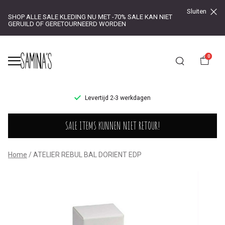
Sluiten
SHOP ALLE SALE KLEDING NU MET -70% SALE KAN NIET
GERUILD OF GERETOURNEERD WORDEN
0
UR!
Levertijd 2-3 werkdagen
ATELIER
SALE ITEMS KUNNEN NIET RETOUR!
REBUL
BAL
Home
ATELIER REBUL BAL DORIENT EDP
DORIENT
EDP
-