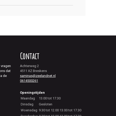
Contact
j vragen
Achterweg 2
 ons dat
4511 XZ Breskens
ia de
saminas@zeelandnet.nl
0614500261
Openingstijden
Maandag
13.00 tot 17.30
Dinsdag
Gesloten
Woensdag
9.30 tot 12.00 13.00 tot 17.30