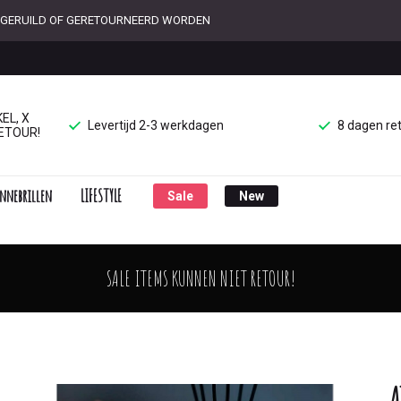
ET GERUILD OF GERETOURNEERD WORDEN
EL, X
Levertijd 2-3 werkdagen
8 dagen re
ETOUR!
nnebrillen
LIFESTYLE
Sale
New
SALE ITEMS KUNNEN NIET RETOUR!
A