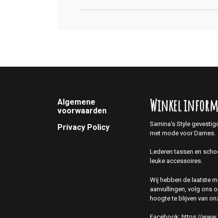
Footer
Winkel inform
Algemene
voorwaarden
Samina's Style gevestig
Privacy Policy
met mode voor Dames.
Lederen tassen en scho
leuke accessoires.
Wij hebben de laatste 
aanvullingen, volg ons
hoogte te blijven van on
Facebook:
https://www