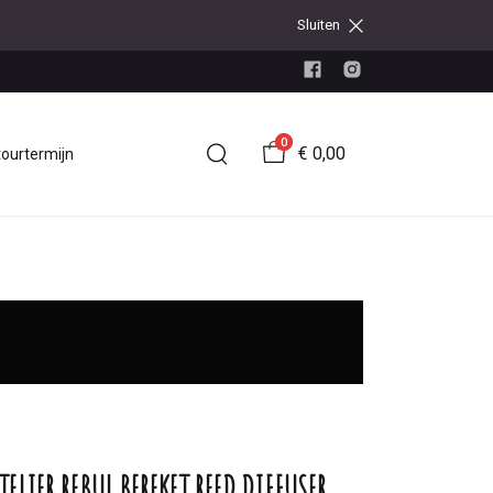
Sluiten
0
€ 0,00
tourtermijn
TELIER REBUL BEREKET REED DIFFUSER