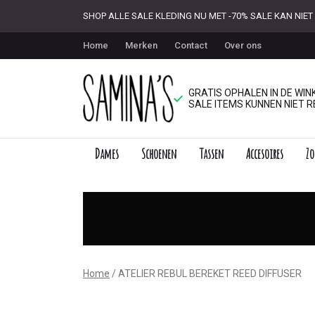
SHOP ALLE SALE KLEDING NU MET -70% SALE KAN NI
Home
Merken
Contact
Over ons
GRATIS OPHALEN IN DE WINK
SALE ITEMS KUNNEN NIET R
Dames
Schoenen
Tassen
Accesoires
Zo
ATELIER
REBUL
BEREKET
REED
Home
ATELIER REBUL BEREKET REED DIFFUSER