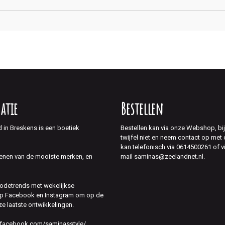
atie
Bestellen
d in Breskens is een boetiek
Bestellen kan via onze Webshop, bi
twijfel niet en neem contact op met
kan telefonisch via 0614500261 of v
mail saminas@zeelandnet.nl.
enen van de mooiste merken, en
modetrends met wekelijkse
 op Facebook en Instagram om op de
ze laatste ontwikkelingen.
.facebook.com/saminasstyle/