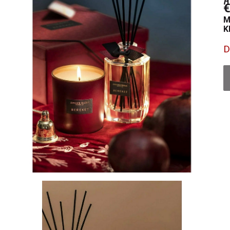
€
M
K
D