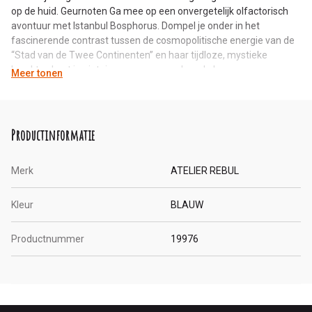
op de huid. Geurnoten Ga mee op een onvergetelijk olfactorisch
avontuur met Istanbul Bosphorus. Dompel je onder in het
fascinerende contrast tussen de cosmopolitische energie van de
“Stad van de Twee Continenten” en haar tijdloze, mystieke
karakter. Laat je zintuigen verwennen door de luxueuze geur van
Meer tonen
Turkse roos, de verfijning van freesia en de aardse warmte van
cederhout. Voeg het frisse gevoel van dauwdruppels en zeezout
toe en je wordt meegenomen op een betoverende reis door de
Bosphorus.
Productinformatie
Merk
ATELIER REBUL
Kleur
BLAUW
Productnummer
19976