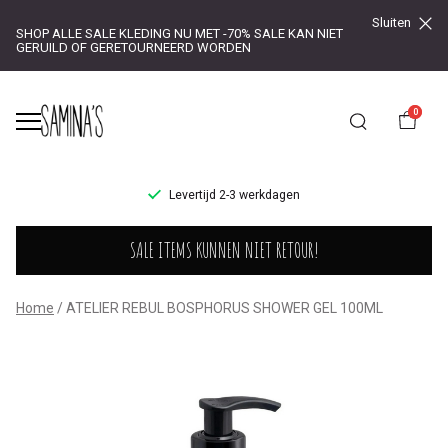
Sluiten
SHOP ALLE SALE KLEDING NU MET -70% SALE KAN NIET
GERUILD OF GERETOURNEERD WORDEN
0
UR!
Levertijd 2-3 werkdagen
ATELIER
SALE ITEMS KUNNEN NIET RETOUR!
REBUL
BOSPHORUS
Home
ATELIER REBUL BOSPHORUS SHOWER GEL 100ML
SHOWER
GEL
100ML