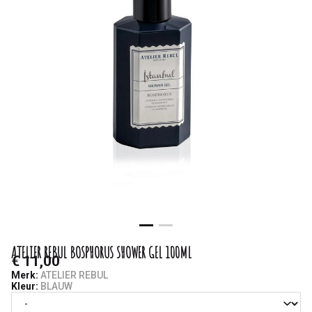
-
Saminas
ATELIER REBUL BOSPHORUS SHOWER GEL 100ML
€ 11,00
Merk:
ATELIER REBUL
Kleur:
BLAUW