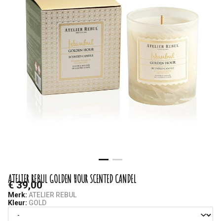
-
Saminas
ATELIER REBUL GOLDEN HOUR SCENTED CANDEL
€ 39,00
Merk:
ATELIER REBUL
Kleur:
GOLD