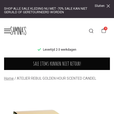
Sluiten
SHOP ALLE SALE KLEDING NU MET -70% SALE KAN NIET
GERUILD OF GERETOURNEERD WORDEN
0
UR!
Levertijd 2-3 werkdagen
ATELIER
SALE ITEMS KUNNEN NIET RETOUR!
REBUL
GOLDEN
Home
ATELIER REBUL GOLDEN HOUR SCENTED CANDEL
HOUR
SCENTED
CANDEL