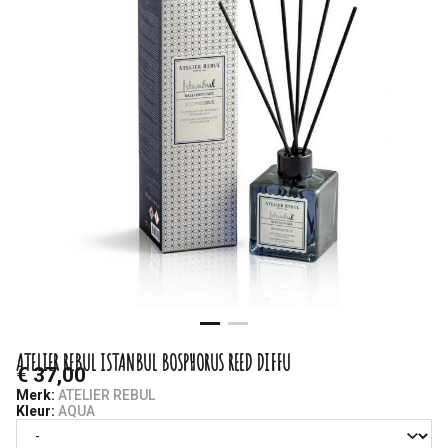
-
Saminas
ATELIER REBUL ISTANBUL BOSPHORUS REED DIFFU
€ 37,00
Merk:
ATELIER REBUL
Kleur:
AQUA