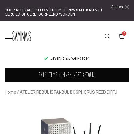
Sluiten
SHOP ALLE SALE KLEDING NU MET -70% SALE KAN NIET
GERUILD OF GERETOURNEERD WORDEN
0
UR!
Levertijd 2-3 werkdagen
ATELIER
SALE ITEMS KUNNEN NIET RETOUR!
REBUL
ISTANBUL
Home
ATELIER REBUL ISTANBUL BOSPHORUS REED DIFFU
BOSPHORUS
REED
DIFFU