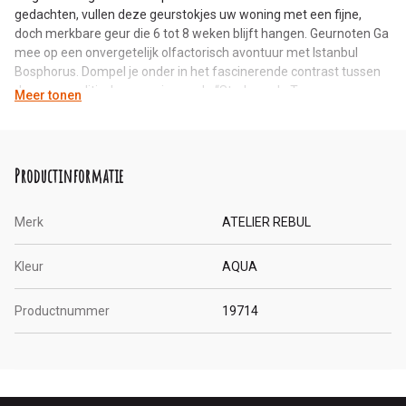
gedachten, vullen deze geurstokjes uw woning met een fijne,
doch merkbare geur die 6 tot 8 weken blijft hangen. Geurnoten Ga
mee op een onvergetelijk olfactorisch avontuur met Istanbul
Bosphorus. Dompel je onder in het fascinerende contrast tussen
de cosmopolitische energie van de “Stad van de Twee
Meer tonen
Continenten” en haar tijdloze, mystieke karakter. Laat je zintuigen
verwennen door de luxueuze geur van Turkse roos, de verfijning
van freesia en de aardse warmte van cederhout. Voeg het frisse
gevoel van dauwdruppels en zeezout toe en je wordt
Productinformatie
meegenomen op een betoverende reis door de Bosphorus.
Merk
ATELIER REBUL
Kleur
AQUA
Productnummer
19714