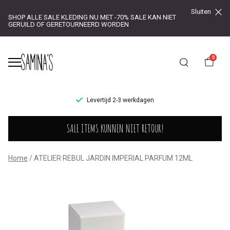
Sluiten
SHOP ALLE SALE KLEDING NU MET -70% SALE KAN NIET
GERUILD OF GERETOURNEERD WORDEN
0
UR!
Levertijd 2-3 werkdagen
ATELIER
SALE ITEMS KUNNEN NIET RETOUR!
REBUL
JARDIN
Home
ATELIER REBUL JARDIN IMPERIAL PARFUM 12ML
IMPERIAL
PARFUM
12ML