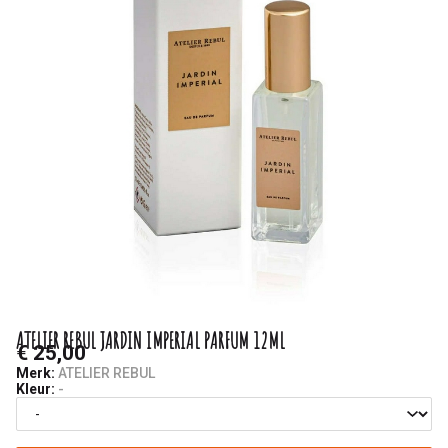
-
Saminas
ATELIER REBUL JARDIN IMPERIAL PARFUM 12ML
€ 25,00
Merk:
ATELIER REBUL
Kleur:
-