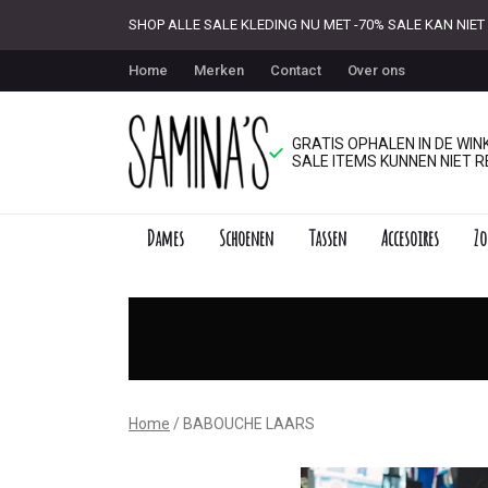
SHOP ALLE SALE KLEDING NU MET -70% SALE KAN NI
Home
Merken
Contact
Over ons
GRATIS OPHALEN IN DE WINK
SALE ITEMS KUNNEN NIET R
Dames
Schoenen
Tassen
Accesoires
Zo
BABOUCHE
LAARS
-
Saminas
Home
BABOUCHE LAARS