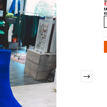
€
M
K