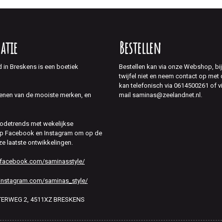
atie
Bestellen
d in Breskens is een boetiek
Bestellen kan via onze Webshop, bi
twijfel niet en neem contact op met
kan telefonisch via 0614500261 of v
mail saminas@zeelandnet.nl.
enen van de mooiste merken, en
modetrends met wekelijkse
 op Facebook en Instagram om op de
ze laatste ontwikkelingen.
.facebook.com/saminasstyle/
instagram.com/saminas_style/
HTERWEG 2, 4511XZ BRESKENS