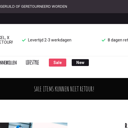
ET GERUILD OF GERETOURNEERD WORDEN
EL, X
Levertijd 2-3 werkdagen
8 dagen re
ETOUR!
nnebrillen
LIFESTYLE
Sale
New
SALE ITEMS KUNNEN NIET RETOUR!
B