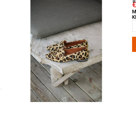
€
M
K