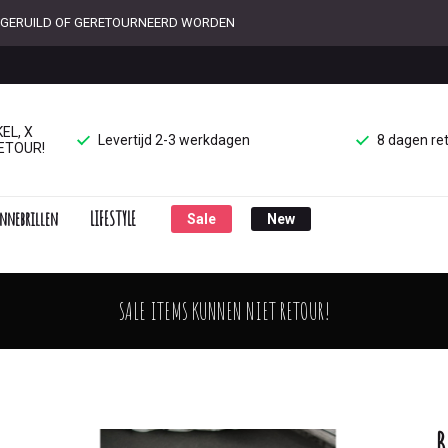
ET GERUILD OF GERETOURNEERD WORDEN
EL, X
Levertijd 2-3 werkdagen
8 dagen re
ETOUR!
nnebrillen
LIFESTYLE
Sale
New
SALE ITEMS KUNNEN NIET RETOUR!
B