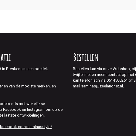
atie
Bestellen
d in Breskens is een boetiek
Bestellen kan via onze Webshop, bi
twijfel niet en neem contact op met
kan telefonisch via 0614500261 of v
mail saminas@zeelandnet.nl.
enen van de mooiste merken, en
modetrends met wekelijkse
 op Facebook en Instagram om op de
ze laatste ontwikkelingen.
.facebook.com/saminasstyle/