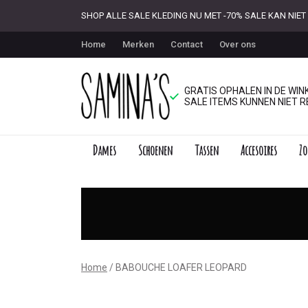
SHOP ALLE SALE KLEDING NU MET -70% SALE KAN NI
Home
Merken
Contact
Over ons
GRATIS OPHALEN IN DE WINK
SALE ITEMS KUNNEN NIET R
Dames
Schoenen
Tassen
Accesoires
Zo
LOAFER
LEOPARD
-
Saminas
Home
BABOUCHE LOAFER LEOPARD