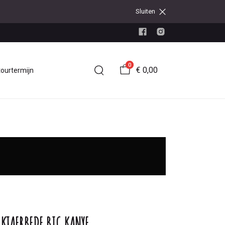
Sluiten
0
€ 0,00
tourtermijn
.KJAERBEDE BIG KANYE