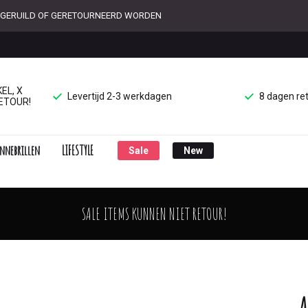
ET GERUILD OF GERETOURNEERD WORDEN
EL, X
Levertijd 2-3 werkdagen
8 dagen re
ETOUR!
nnebrillen
LIFESTYLE
Sale
New
SALE ITEMS KUNNEN NIET RETOUR!
A