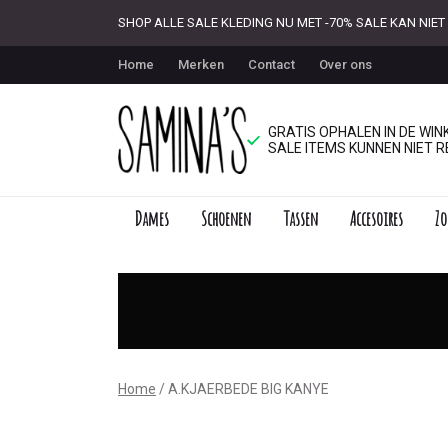
SHOP ALLE SALE KLEDING NU MET -70% SALE KAN NI
Home
Merken
Contact
Over ons
GRATIS OPHALEN IN DE WINK
SALE ITEMS KUNNEN NIET R
Dames
Schoenen
Tassen
Accesoires
Zo
BIG
KANYE
-
Saminas
Home
A.KJAERBEDE BIG KANYE