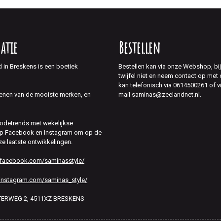
atie
Bestellen
d in Breskens is een boetiek
Bestellen kan via onze Webshop, bi
twijfel niet en neem contact op met
kan telefonisch via 0614500261 of v
mail saminas@zeelandnet.nl.
enen van de mooiste merken, en
modetrends met wekelijkse
 op Facebook en Instagram om op de
ze laatste ontwikkelingen.
.facebook.com/saminasstyle/
instagram.com/saminas_style/
HTERWEG 2, 4511XZ BRESKENS