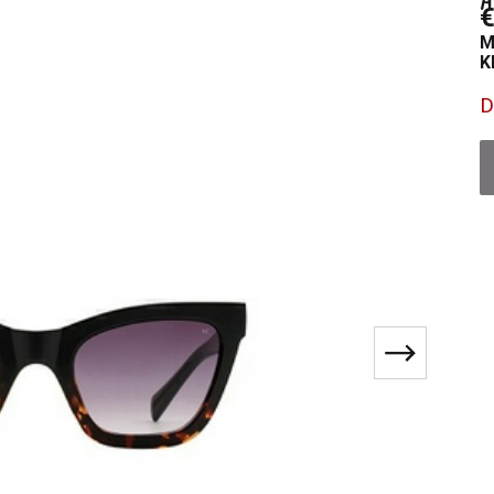
€
M
K
D