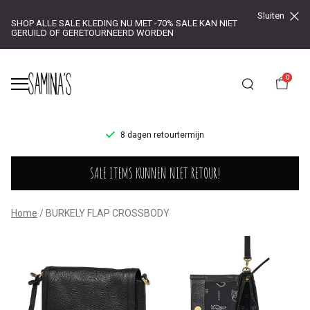
Sluiten
SHOP ALLE SALE KLEDING NU MET -70% SALE KAN NIET
GERUILD OF GERETOURNEERD WORDEN
0
8 dagen retourtermijn
BURKELY
SALE ITEMS KUNNEN NIET RETOUR!
FLAP
CROSSBODY
Home
BURKELY FLAP CROSSBODY
-
Saminas