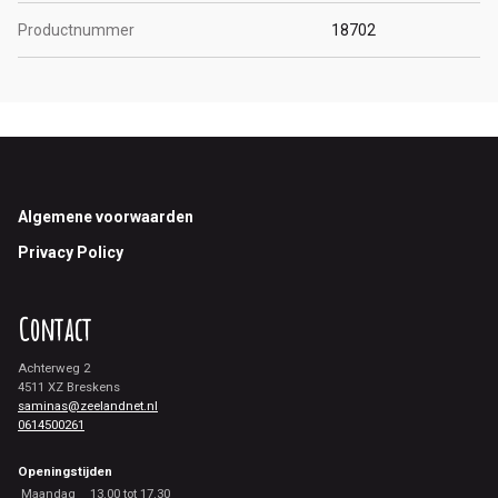
Productnummer
18702
Footer
Algemene voorwaarden
Privacy Policy
Contact
Achterweg 2
4511 XZ Breskens
saminas@zeelandnet.nl
0614500261
Openingstijden
Maandag
13.00 tot 17.30