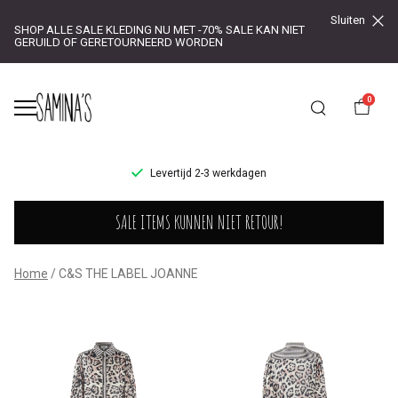
Sluiten
SHOP ALLE SALE KLEDING NU MET -70% SALE KAN NIET
GERUILD OF GERETOURNEERD WORDEN
0
UR!
Levertijd 2-3 werkdagen
C&S
SALE ITEMS KUNNEN NIET RETOUR!
THE
LABEL
Home
C&S THE LABEL JOANNE
JOANNE
-
Saminas