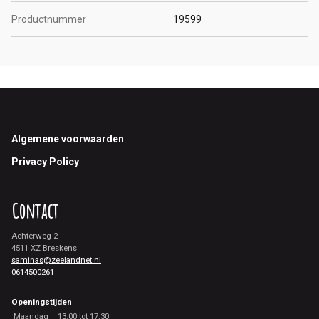
Productnummer
19599
Footer
Algemene voorwaarden
Privacy Policy
Contact
Achterweg 2
4511 XZ Breskens
saminas@zeelandnet.nl
0614500261
Openingstijden
Maandag
13.00 tot 17.30