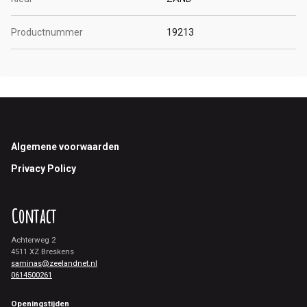
Productnummer
19213
Footer
Algemene voorwaarden
Privacy Policy
Contact
Achterweg 2
4511 XZ Breskens
saminas@zeelandnet.nl
0614500261
Openingstijden