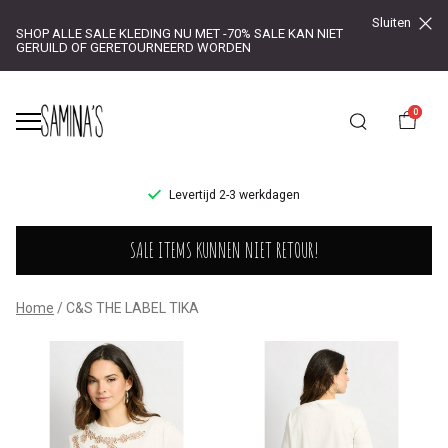
Sluiten
SHOP ALLE SALE KLEDING NU MET -70% SALE KAN NIET
GERUILD OF GERETOURNEERD WORDEN
0
UR!
Levertijd 2-3 werkdagen
C&S
SALE ITEMS KUNNEN NIET RETOUR!
THE
LABEL
Home
C&S THE LABEL TIKA
TIKA
-
Saminas