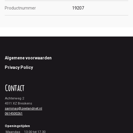
Productnummer
19207
Footer
Algemene voorwaarden
Privacy Policy
Contact
Achterweg 2
4511 XZ Breskens
saminas@zeelandnet.nl
0614500261
Openingstijden
Maandag
13.00 tot 17.30