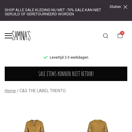
Sluiten
SHOP ALLE SALE KLEDING NU MET -70% SALE KAN NIET
GERUILD OF GERETOURNEERD WORDEN
0
UR!
Levertijd 2-3 werkdagen
C&S
SALE ITEMS KUNNEN NIET RETOUR!
THE
LABEL
Home
C&S THE LABEL TRENTO
TRENTO
-
Saminas