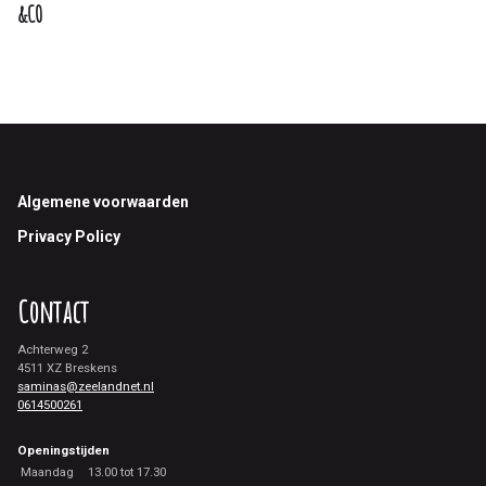
&CO
Footer
Algemene voorwaarden
Privacy Policy
Contact
Achterweg 2
4511 XZ Breskens
saminas@zeelandnet.nl
0614500261
Openingstijden
Maandag
13.00 tot 17.30