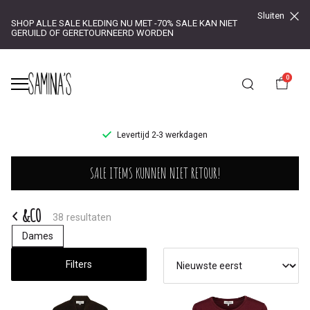
Sluiten
SHOP ALLE SALE KLEDING NU MET -70% SALE KAN NIET
GERUILD OF GERETOURNEERD WORDEN
0
8 dagen retourtermijn
&CO
SALE ITEMS KUNNEN NIET RETOUR!
-
Saminas
&CO
38 resultaten
Dames
Filters