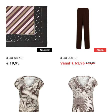
Nieuw
Sale
&CO SILKE
&CO JULIE
€ 19,95
Vanaf € 63,96
€ 79,95