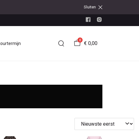
Sluiten
0
€ 0,00
tourtermijn