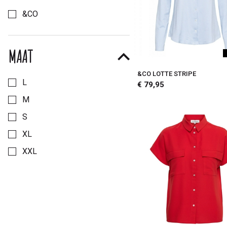
Kies een Merk om op te filteren
&CO
MAAT
Kies een Maat om op te filteren
&CO LOTTE STRIPE
L
€ 79,95
M
S
XL
XXL