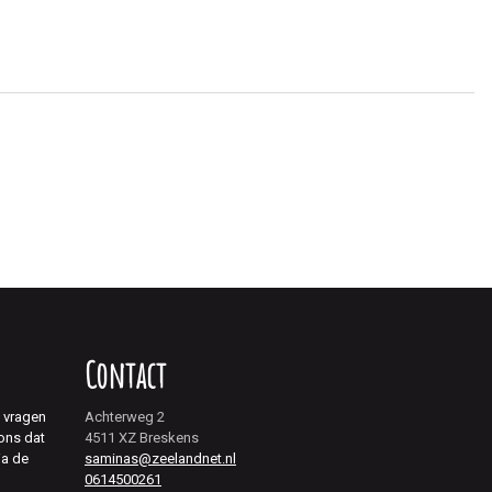
Contact
j vragen
Achterweg 2
 ons dat
4511 XZ Breskens
ia de
saminas@zeelandnet.nl
0614500261