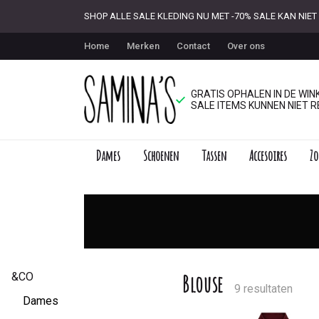
SHOP ALLE SALE KLEDING NU MET -70% SALE KAN NI
Home
Merken
Contact
Over ons
GRATIS OPHALEN IN DE WINK
SALE ITEMS KUNNEN NIET R
Dames
Schoenen
Tassen
Accesoires
Zo
Blouse
-
Saminas
&CO
Blouse
9 resultaten
Dames