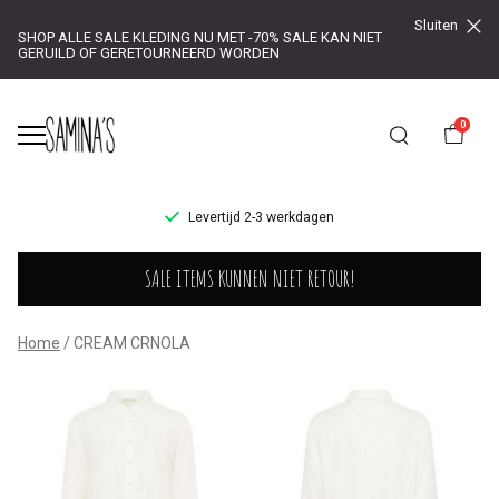
Sluiten
SHOP ALLE SALE KLEDING NU MET -70% SALE KAN NIET
GERUILD OF GERETOURNEERD WORDEN
0
UR!
Levertijd 2-3 werkdagen
CREAM
SALE ITEMS KUNNEN NIET RETOUR!
CRNOLA
-
Home
CREAM CRNOLA
Saminas