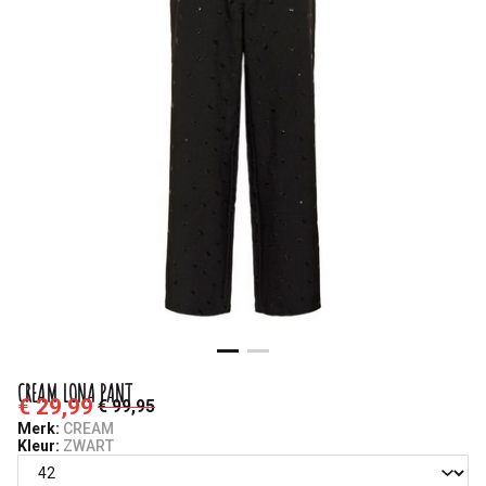
CREAM LONA PANT
€ 29,99
€ 99,95
Merk:
CREAM
Kleur:
ZWART