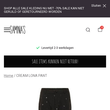
Sluiten
SHOP ALLE SALE KLEDING NU MET -70% SALE KAN NIET
GERUILD OF GERETOURNEERD WORDEN
0
UR!
Levertijd 2-3 werkdagen
CREAM
SALE ITEMS KUNNEN NIET RETOUR!
LONA
PANT
Home
CREAM LONA PANT
-
Saminas