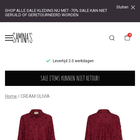
Sluiten
SHOP ALLE SALE KLEDING NU MET -70% SALE KAN NIET
GERUILD OF GERETOURNEERD WORDEN
0
UR!
Levertijd 2-3 werkdagen
CREAM
SALE ITEMS KUNNEN NIET RETOUR!
OLIVIA
-
Home
CREAM OLIVIA
Saminas