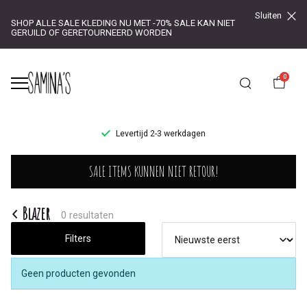
Sluiten
SHOP ALLE SALE KLEDING NU MET -70% SALE KAN NIET
GERUILD OF GERETOURNEERD WORDEN
0
UR!
Levertijd 2-3 werkdagen
Blazer
SALE ITEMS KUNNEN NIET RETOUR!
-
Saminas
Blazer
0 resultaten
Filters
Geen producten gevonden