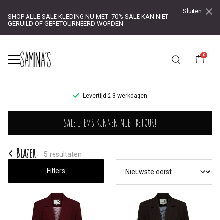
Sluiten
SHOP ALLE SALE KLEDING NU MET -70% SALE KAN NIET
GERUILD OF GERETOURNEERD WORDEN
0
UR!
Levertijd 2-3 werkdagen
Blazer
SALE ITEMS KUNNEN NIET RETOUR!
-
Saminas
Blazer
5 resultaten
Filters