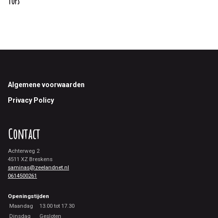
Tops
Footer
Algemene voorwaarden
Privacy Policy
Contact
Achterweg 2
4511 XZ Breskens
saminas@zeelandnet.nl
0614500261
Openingstijden
Maandag
13.00 tot 17.30
Dinsdag
Gesloten