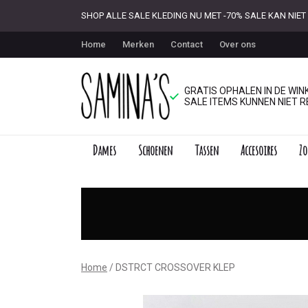
SHOP ALLE SALE KLEDING NU MET -70% SALE KAN NI
Home
Merken
Contact
Over ons
GRATIS OPHALEN IN DE WINK
SALE ITEMS KUNNEN NIET R
Dames
Schoenen
Tassen
Accesoires
Zo
DSTRCT
CROSSOVER
KLEP
-
Home
DSTRCT CROSSOVER KLEP