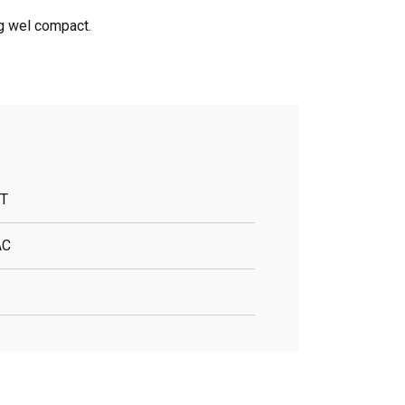
og wel compact.
T
AC