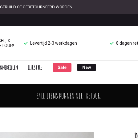
ET GERUILD OF GERETOURNEERD WORDEN
EL, X
Levertijd 2-3 werkdagen
8 dagen re
ETOUR!
nnebrillen
LIFESTYLE
Sale
New
SALE ITEMS KUNNEN NIET RETOUR!
D