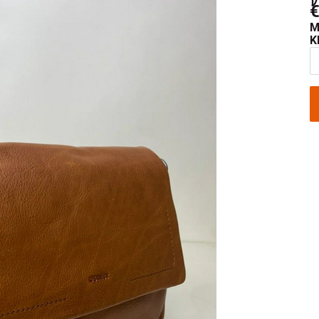
€
M
K