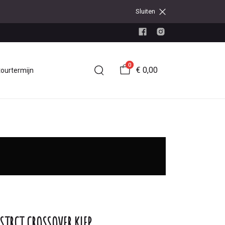
Sluiten
0
€ 0,00
tourtermijn
STRCT CROSSOVER KLEP