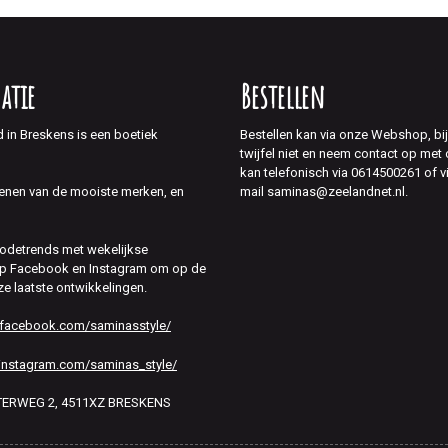
atie
Bestellen
d in Breskens is een boetiek
Bestellen kan via onze Webshop, bi
twijfel niet en neem contact op met
kan telefonisch via 0614500261 of v
mail saminas@zeelandnet.nl.
enen van de mooiste merken, en
modetrends met wekelijkse
 op Facebook en Instagram om op de
ze laatste ontwikkelingen.
.facebook.com/saminasstyle/
instagram.com/saminas_style/
HTERWEG 2, 4511XZ BRESKENS