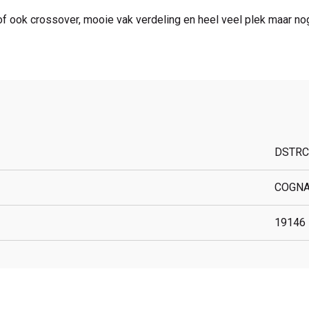
 of ook crossover, mooie vak verdeling en heel veel plek maar n
DSTRC
COGN
19146