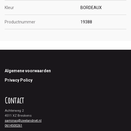
Kleur
BORDEAUX
Productnummer
19388
Footer
Algemene voorwaarden
Privacy Policy
Contact
Achterweg 2
4511 XZ Breskens
saminas@zeelandnet.nl
0614500261