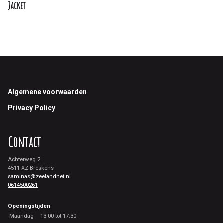
Jacket
Footer
Algemene voorwaarden
Privacy Policy
Contact
Achterweg 2
4511 XZ Breskens
saminas@zeelandnet.nl
0614500261
Openingstijden
Maandag
13.00 tot 17.30