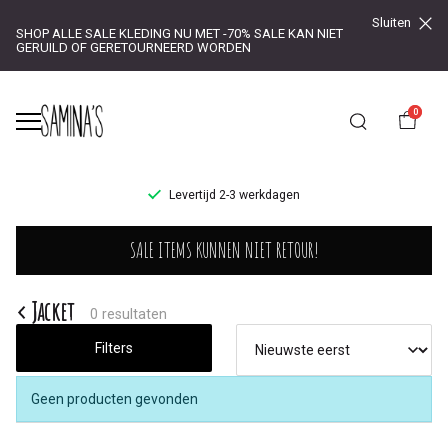
Sluiten
SHOP ALLE SALE KLEDING NU MET -70% SALE KAN NIET
GERUILD OF GERETOURNEERD WORDEN
0
UR!
Levertijd 2-3 werkdagen
Jacket
SALE ITEMS KUNNEN NIET RETOUR!
-
Saminas
Jacket
0 resultaten
Filters
Geen producten gevonden