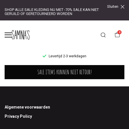
Sluiten
SHOP ALLE SALE KLEDING NU MET -70% SALE KAN NIET
GERUILD OF GERETOURNEERD WORDEN
0
UR!
Levertijd 2-3 werkdagen
Verhuur
SALE ITEMS KUNNEN NIET RETOUR!
-
Saminas
Footer
Algemene voorwaarden
Privacy Policy