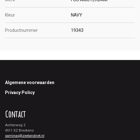
Kleur
NAVY
Productnummer
19343
Footer
Algemene voorwaarden
Privacy Policy
Contact
Achterweg 2
4511 XZ Breskens
saminas@zeelandnet.nl