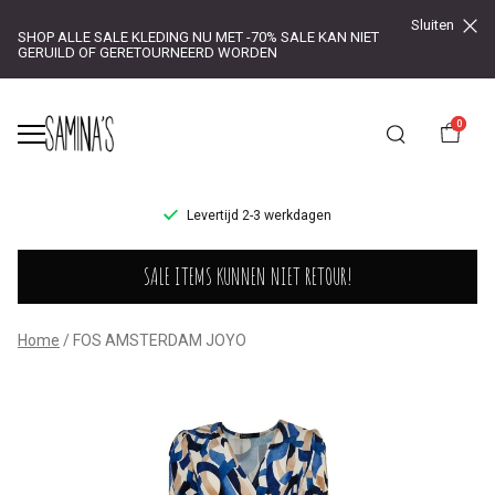
Sluiten
SHOP ALLE SALE KLEDING NU MET -70% SALE KAN NIET
GERUILD OF GERETOURNEERD WORDEN
0
UR!
Levertijd 2-3 werkdagen
FOS
SALE ITEMS KUNNEN NIET RETOUR!
AMSTERDAM
JOYO
Home
FOS AMSTERDAM JOYO
-
Saminas