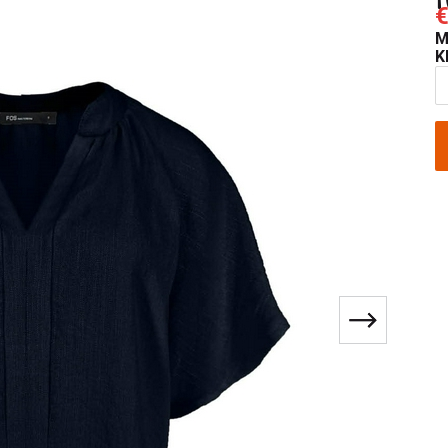
€
M
K