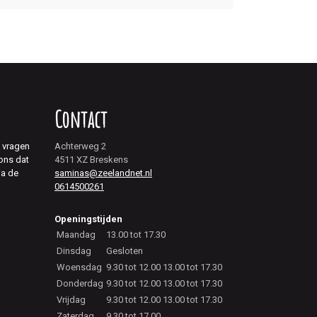
Contact
j vragen
Achterweg 2
 ons dat
4511 XZ Breskens
ia de
saminas@zeelandnet.nl
0614500261
Openingstijden
Maandag
13.00 tot 17.30
Dinsdag
Gesloten
Woensdag
9.30 tot 12.00 13.00 tot 17.30
Donderdag
9.30 tot 12.00 13.00 tot 17.30
Vrijdag
9.30 tot 12.00 13.00 tot 17.30
Zaterdag
9.30 tot 17.00