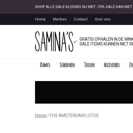
SHOP ALLE SALE KLEDING NU MET -70% SALE KAN NI
Home
Merken
Contact
Over ons
GRATIS OPHALEN IN DE WINK
SALE ITEMS KUNNEN NIET R
Dames
Schoenen
Tassen
Accesoires
Zo
FOS
AMSTERDAM
LOTUS
-
Home
FOS AMSTERDAM LOTUS