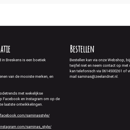
atie
Bestellen
d in Breskens is een boetiek
Bestellen kan via onze Webshop, bi
twijfel niet en neem contact op met
kan telefonisch via 0614500261 of v
mail saminas@zeelandnet.nl.
enen van de mooiste merken, en
modetrends met wekelijkse
 op Facebook en Instagram om op de
ze laatste ontwikkelingen.
.facebook.com/saminasstyle/
instagram.com/saminas_style/