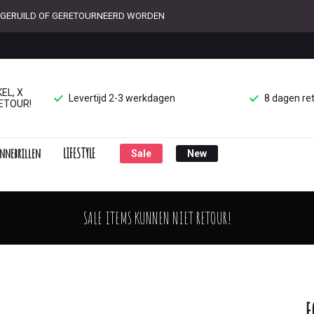
ET GERUILD OF GERETOURNEERD WORDEN
EL, X
Levertijd 2-3 werkdagen
8 dagen re
ETOUR!
nnebrillen
LIFESTYLE
Sale
New
SALE ITEMS KUNNEN NIET RETOUR!
F