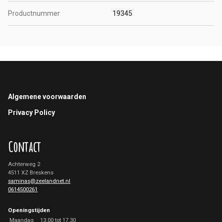
Productnummer
19345
Footer
Algemene voorwaarden
Privacy Policy
Contact
Achterweg 2
4511 XZ Breskens
saminas@zeelandnet.nl
0614500261
Openingstijden
Maandag
13.00 tot 17.30