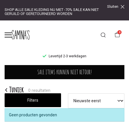
Sluiten
SHOP ALLE SALE KLEDING NU MET -70% SALE KAN NIET
GERUILD OF GERETOURNEERD WORDEN
0
UR!
Levertijd 2-3 werkdagen
Tuniek
SALE ITEMS KUNNEN NIET RETOUR!
-
Saminas
Tuniek
0 resultaten
Filters
Geen producten gevonden