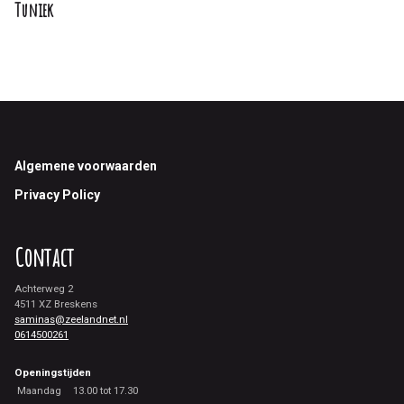
Tuniek
Footer
Algemene voorwaarden
Privacy Policy
Contact
Achterweg 2
4511 XZ Breskens
saminas@zeelandnet.nl
0614500261
Openingstijden
Maandag
13.00 tot 17.30