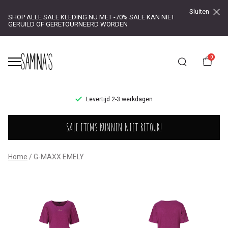
Sluiten
SHOP ALLE SALE KLEDING NU MET -70% SALE KAN NIET
GERUILD OF GERETOURNEERD WORDEN
0
UR!
Levertijd 2-3 werkdagen
G-
SALE ITEMS KUNNEN NIET RETOUR!
MAXX
EMELY
Home
G-MAXX EMELY
-
Saminas