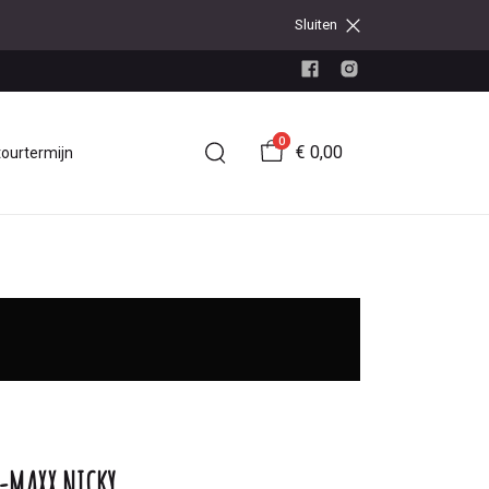
Sluiten
0
€ 0,00
tourtermijn
-MAXX NICKY