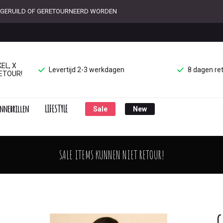
ET GERUILD OF GERETOURNEERD WORDEN
EL, X
Levertijd 2-3 werkdagen
8 dagen re
ETOUR!
nnebrillen
LIFESTYLE
Sale
New
SALE ITEMS KUNNEN NIET RETOUR!
G