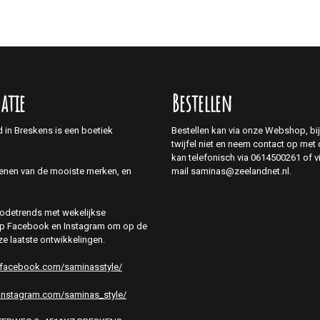
atie
Bestellen
d in Breskens is een boetiek
Bestellen kan via onze Webshop, bi
twijfel niet en neem contact op met
kan telefonisch via 0614500261 of v
mail saminas@zeelandnet.nl.
enen van de mooiste merken, en
modetrends met wekelijkse
 op Facebook en Instagram om op de
ze laatste ontwikkelingen.
.facebook.com/saminasstyle/
instagram.com/saminas_style/