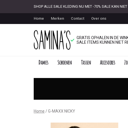
SHOP ALLE SALE KLEDING NU MET -70% SALE KAN NI
Home
Merken
Contact
Over ons
GRATIS OPHALEN IN DE WINK
SALE ITEMS KUNNEN NIET R
Dames
Schoenen
Tassen
Accesoires
Zo
G-
MAXX
NICKY
-
Home
G-MAXX NICKY