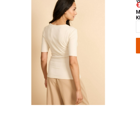
€
M
K