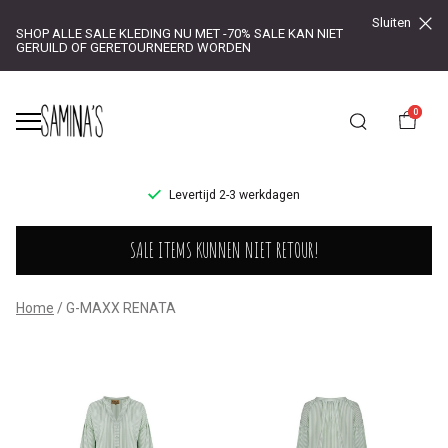
Sluiten
SHOP ALLE SALE KLEDING NU MET -70% SALE KAN NIET
GERUILD OF GERETOURNEERD WORDEN
0
UR!
Levertijd 2-3 werkdagen
G-
SALE ITEMS KUNNEN NIET RETOUR!
MAXX
RENATA
Home
G-MAXX RENATA
-
Saminas