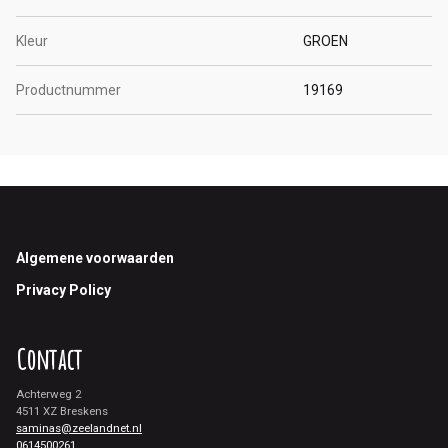
Kleur
GROEN
Productnummer
19169
Footer
Algemene voorwaarden
Privacy Policy
Contact
Achterweg 2
4511 XZ Breskens
saminas@zeelandnet.nl
0614500261