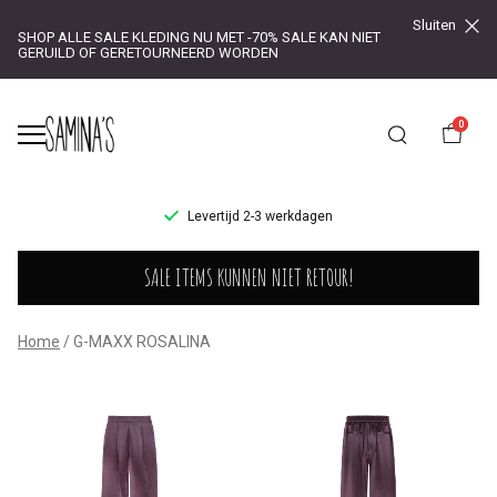
Sluiten
SHOP ALLE SALE KLEDING NU MET -70% SALE KAN NIET
GERUILD OF GERETOURNEERD WORDEN
0
UR!
Levertijd 2-3 werkdagen
G-
SALE ITEMS KUNNEN NIET RETOUR!
MAXX
ROSALINA
Home
G-MAXX ROSALINA
-
Saminas