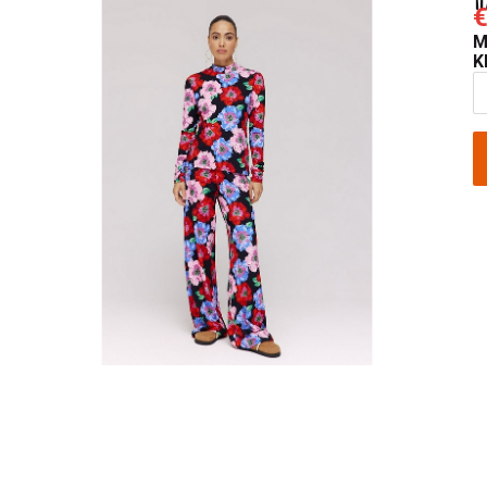
€
M
K