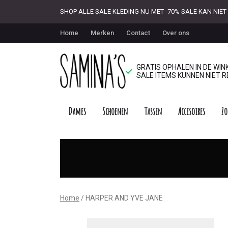
SHOP ALLE SALE KLEDING NU MET -70% SALE KAN NI
Home
Merken
Contact
Over ons
GRATIS OPHALEN IN DE WINK
SALE ITEMS KUNNEN NIET R
Dames
Schoenen
Tassen
Accesoires
Zo
HARPER
AND
YVE
JANE
Home
HARPER AND YVE JANE