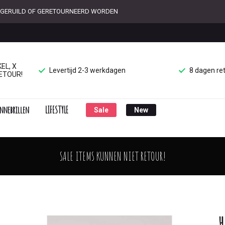
ET GERUILD OF GERETOURNEERD WORDEN
EL, X
Levertijd 2-3 werkdagen
8 dagen re
ETOUR!
nnebrillen
LIFESTYLE
Sale
New
SALE ITEMS KUNNEN NIET RETOUR!
H