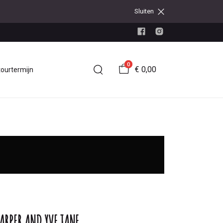
Sluiten
0
€ 0,00
tourtermijn
ARPER AND YVE JANE