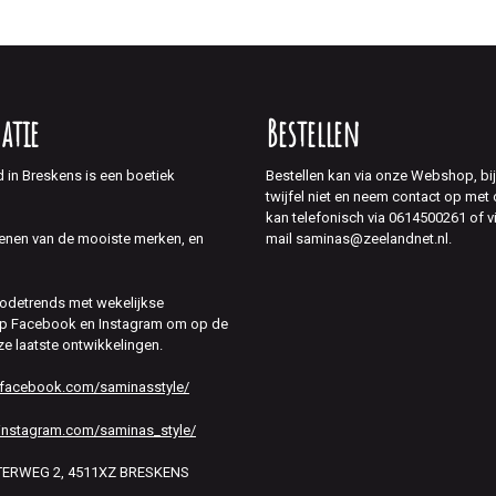
atie
Bestellen
d in Breskens is een boetiek
Bestellen kan via onze Webshop, bi
twijfel niet en neem contact op met
kan telefonisch via 0614500261 of v
mail saminas@zeelandnet.nl.
enen van de mooiste merken, en
modetrends met wekelijkse
 op Facebook en Instagram om op de
ze laatste ontwikkelingen.
.facebook.com/saminasstyle/
instagram.com/saminas_style/
HTERWEG 2, 4511XZ BRESKENS