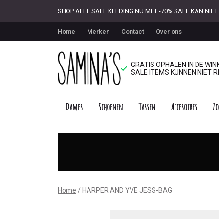
SHOP ALLE SALE KLEDING NU MET -70% SALE KAN NI
Home
Merken
Contact
Over ons
GRATIS OPHALEN IN DE WINK
SALE ITEMS KUNNEN NIET R
Dames
Schoenen
Tassen
Accesoires
Zo
JESS-
BAG
-
Saminas
Home
HARPER AND YVE JESS-BAG