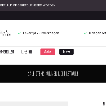
ET GERUILD OF GERETOURNEERD WORDEN
EL, X
Levertijd 2-3 werkdagen
8 dagen re
ETOUR!
nnebrillen
LIFESTYLE
Sale
New
SALE ITEMS KUNNEN NIET RETOUR!
H