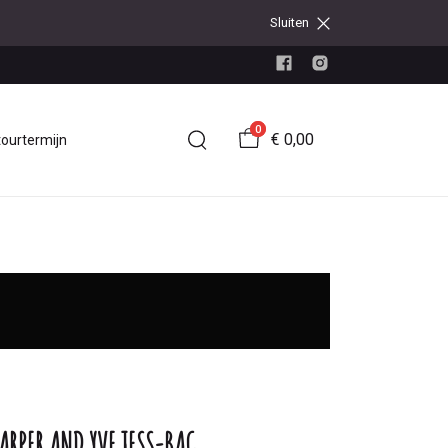
Sluiten
0
€ 0,00
tourtermijn
ARPER AND YVE JESS-BAG