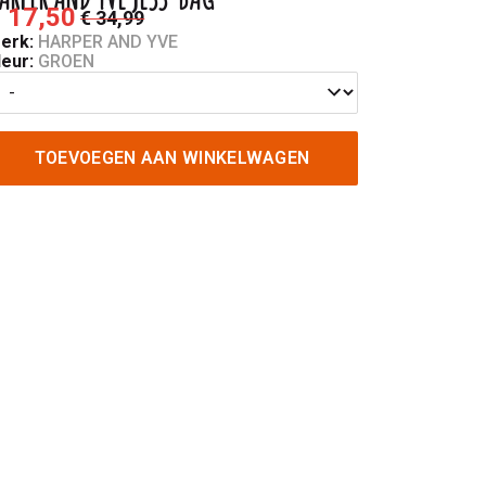
 17,50
€ 34,99
erk:
HARPER AND YVE
leur:
GROEN
TOEVOEGEN AAN WINKELWAGEN