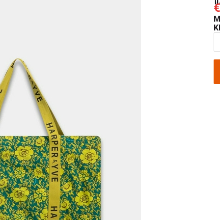
€
M
K