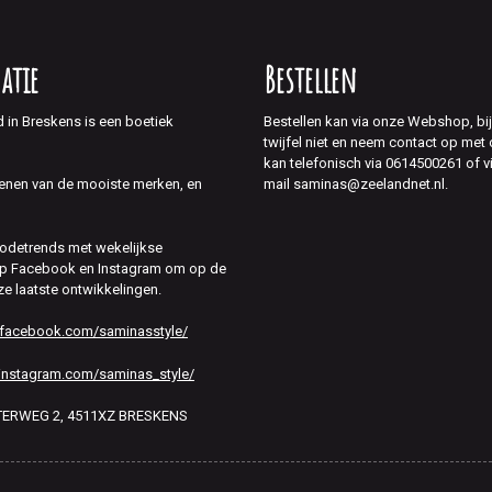
atie
Bestellen
d in Breskens is een boetiek
Bestellen kan via onze Webshop, bi
twijfel niet en neem contact op met
kan telefonisch via 0614500261 of v
mail saminas@zeelandnet.nl.
enen van de mooiste merken, en
modetrends met wekelijkse
 op Facebook en Instagram om op de
ze laatste ontwikkelingen.
.facebook.com/saminasstyle/
instagram.com/saminas_style/
HTERWEG 2, 4511XZ BRESKENS