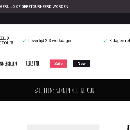
ET GERUILD OF GERETOURNEERD WORDEN
EL, X
Levertijd 2-3 werkdagen
8 dagen re
ETOUR!
nnebrillen
LIFESTYLE
Sale
New
SALE ITEMS KUNNEN NIET RETOUR!
H