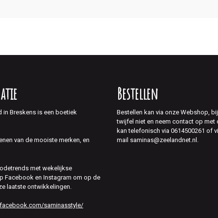
atie
Bestellen
d in Breskens is een boetiek
Bestellen kan via onze Webshop, bi
twijfel niet en neem contact op met
kan telefonisch via 0614500261 of v
mail saminas@zeelandnet.nl.
enen van de mooiste merken, en
modetrends met wekelijkse
 op Facebook en Instagram om op de
ze laatste ontwikkelingen.
.facebook.com/saminasstyle/