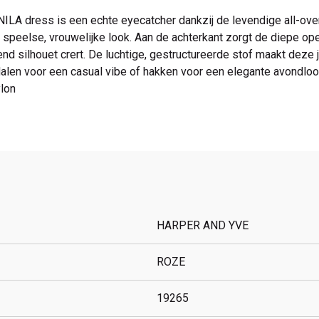
LA dress is een echte eyecatcher dankzij de levendige all-over 
speelse, vrouwelijke look. Aan de achterkant zorgt de diepe ope
atterend silhouet crert. De luchtige, gestructureerde stof maakt d
len voor een casual vibe of hakken voor een elegante avondlook
ylon
HARPER AND YVE
ROZE
19265