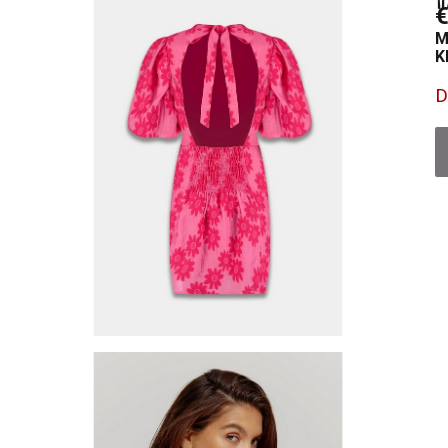
€
M
K
D