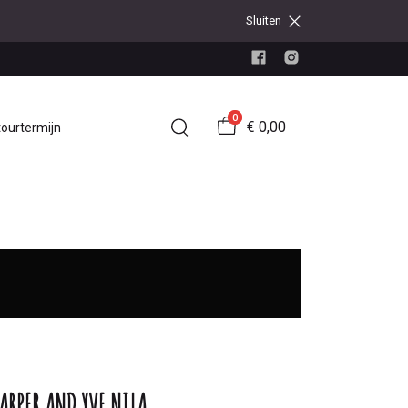
Sluiten
0
€ 0,00
tourtermijn
ARPER AND YVE NILA