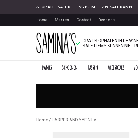
SHOP ALLE SALE KLEDING NU MET -70% SALE KAN NI
Home
Merken
Contact
Over ons
GRATIS OPHALEN IN DE WINK
SALE ITEMS KUNNEN NIET R
Dames
Schoenen
Tassen
Accesoires
Zo
HARPER
AND
YVE
NILA
Home
HARPER AND YVE NILA