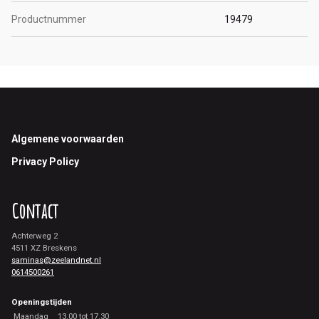
Productnummer
19479
Footer
Algemene voorwaarden
Privacy Policy
Contact
Achterweg 2
4511 XZ Breskens
saminas@zeelandnet.nl
0614500261
Openingstijden
Maandag
13.00 tot 17.30