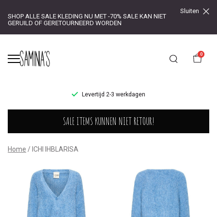
Sluiten
SHOP ALLE SALE KLEDING NU MET -70% SALE KAN NIET
GERUILD OF GERETOURNEERD WORDEN
0
UR!
Levertijd 2-3 werkdagen
ICHI
SALE ITEMS KUNNEN NIET RETOUR!
IHBLARISA
-
Home
ICHI IHBLARISA
Saminas