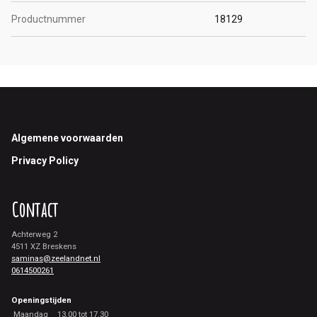
Productnummer
18129
Footer
Algemene voorwaarden
Privacy Policy
Contact
Achterweg 2
4511 XZ Breskens
saminas@zeelandnet.nl
0614500261
Openingstijden
Maandag
13.00 tot 17.30