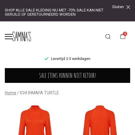
Sluiten
SHOP ALLE SALE KLEDING NU MET -70% SALE KAN NIET
GERUILD OF GERETOURNEERD WORDEN
0
UR!
Levertijd 2-3 werkdagen
ICHI
SALE ITEMS KUNNEN NIET RETOUR!
IHMAFA
TURTLE
Home
ICHI IHMAFA TURTLE
-
Saminas