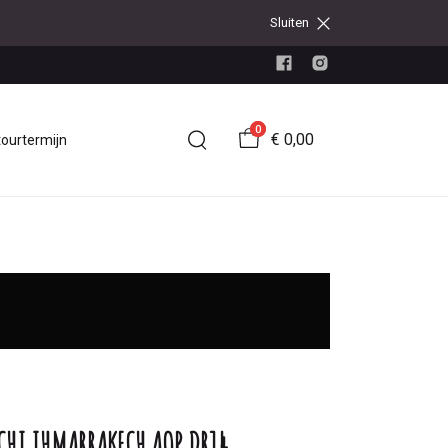
Sluiten
0
€ 0,00
tourtermijn
CHI IHMARRAKECH AOP DR14