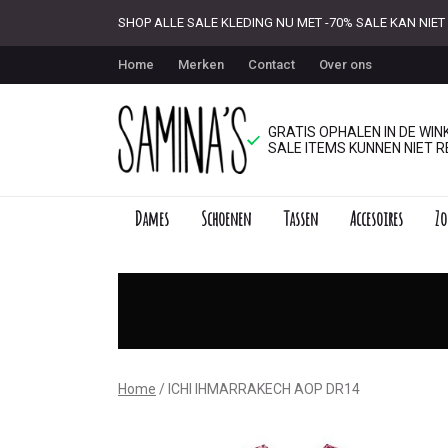
SHOP ALLE SALE KLEDING NU MET -70% SALE KAN NI
Home
Merken
Contact
Over ons
GRATIS OPHALEN IN DE WINK
SALE ITEMS KUNNEN NIET R
Dames
Schoenen
Tassen
Accesoires
Zo
ICHI
IHMARRAKECH
AOP
DR14
Home
ICHI IHMARRAKECH AOP DR14