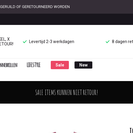
ET GERUILD OF GERETOURNEERD WORDEN
EL, X
Levertijd 2-3 werkdagen
8 dagen re
ETOUR!
nnebrillen
LIFESTYLE
Sale
New
SALE ITEMS KUNNEN NIET RETOUR!
I