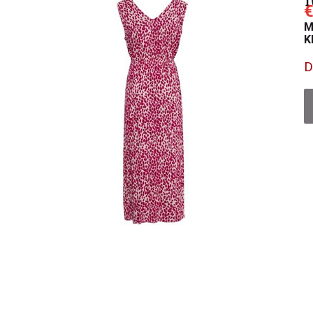
€
M
K
D