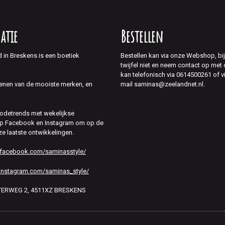
atie
Bestellen
d in Breskens is een boetiek
Bestellen kan via onze Webshop, bi
twijfel niet en neem contact op met
kan telefonisch via 0614500261 of v
mail saminas@zeelandnet.nl.
enen van de mooiste merken, en
modetrends met wekelijkse
 op Facebook en Instagram om op de
ze laatste ontwikkelingen.
.facebook.com/saminasstyle/
instagram.com/saminas_style/
HTERWEG 2, 4511XZ BRESKENS