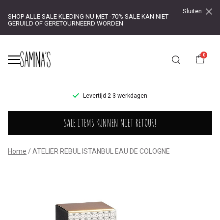
Sluiten
SHOP ALLE SALE KLEDING NU MET -70% SALE KAN NIET
GERUILD OF GERETOURNEERD WORDEN
0
UR!
Levertijd 2-3 werkdagen
ISTANBUL
SALE ITEMS KUNNEN NIET RETOUR!
EAU
DE
Home
ATELIER REBUL ISTANBUL EAU DE COLOGNE
COLOGNE
-
Saminas