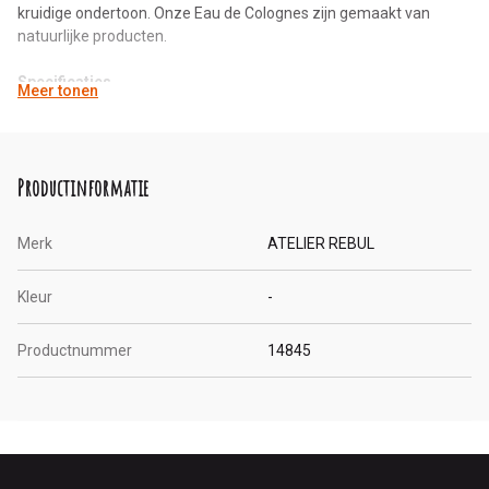
kruidige ondertoon. Onze Eau de Colognes zijn gemaakt van
natuurlijke producten.
Specificaties
Meer tonen
Inhoud: 25ml
Geur: Houtig & Kruidig
Desinfecterend
Productinformatie
Merk
ATELIER REBUL
Kleur
-
Productnummer
14845