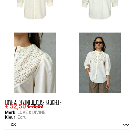
Saminas
LOVE & DIVINE BLOUSE BRODERIE
€ 52,50
€ 75,00
Merk:
LOVE & DIVINE
Kleur:
Ecru