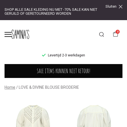
Sluiten
SHOP ALLE SALE KLEDING NU MET -70% SALE KAN NIET
GERUILD OF GERETOURNEERD WORDEN
0
UR!
Levertijd 2-3 werkdagen
LOVE
SALE ITEMS KUNNEN NIET RETOUR!
&
DIVINE
Home
LOVE & DIVINE BLOUSE BRODERIE
BLOUSE
BRODERIE
-