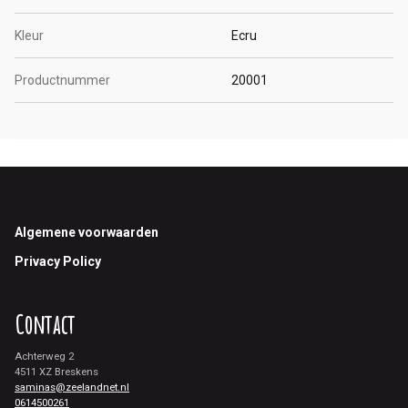
Kleur
Ecru
Productnummer
20001
Footer
Algemene voorwaarden
Privacy Policy
Contact
Achterweg 2
4511 XZ Breskens
saminas@zeelandnet.nl
0614500261