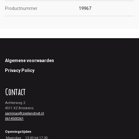
Productnummer
19967
Footer
Algemene voorwaarden
Privacy Policy
Contact
Achterweg 2
4511 XZ Breskens
saminas@zeelandnet.nl
0614500261
Openingstijden
Maandag
13.00 tot 17.30