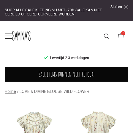
Sluiten
SHOP ALLE SALE KLEDING NU MET -70% SALE KAN NIET
GERUILD OF GERETOURNEERD WORDEN
0
UR!
Levertijd 2-3 werkdagen
LOVE
SALE ITEMS KUNNEN NIET RETOUR!
&
DIVINE
Home
LOVE & DIVINE BLOUSE WILD FLOWER
BLOUSE
WILD
FLOWER