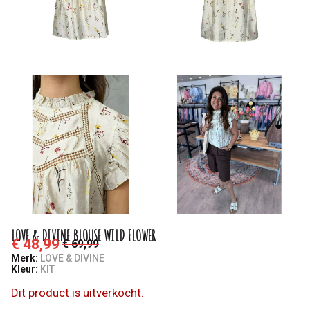
-
Saminas
LOVE & DIVINE BLOUSE WILD FLOWER
€ 48,99
€ 69,99
Merk:
LOVE & DIVINE
Kleur:
KIT
Dit product is uitverkocht.